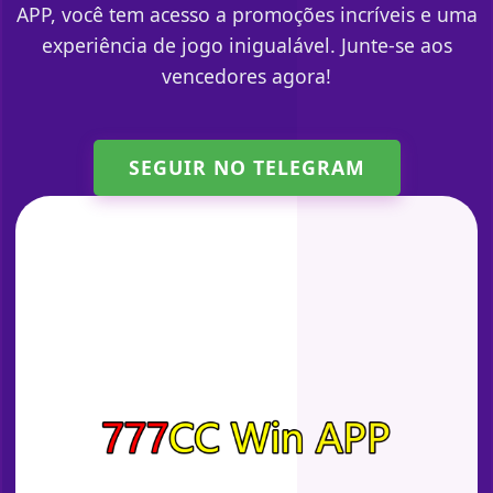
APP, você tem acesso a promoções incríveis e uma
experiência de jogo inigualável. Junte-se aos
vencedores agora!
SEGUIR NO TELEGRAM