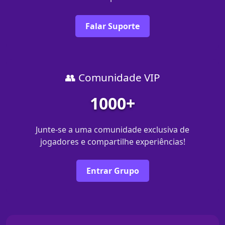
Falar Suporte
👥 Comunidade VIP
1000+
Junte-se a uma comunidade exclusiva de
jogadores e compartilhe experiências!
Entrar Grupo