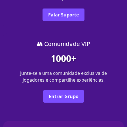
Falar Suporte
👥 Comunidade VIP
1000+
Junte-se a uma comunidade exclusiva de
jogadores e compartilhe experiências!
Entrar Grupo