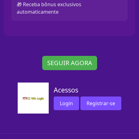
🎁 Receba bônus exclusivos
automaticamente
SEGUIR AGORA
Acessos
Login
Registrar-se