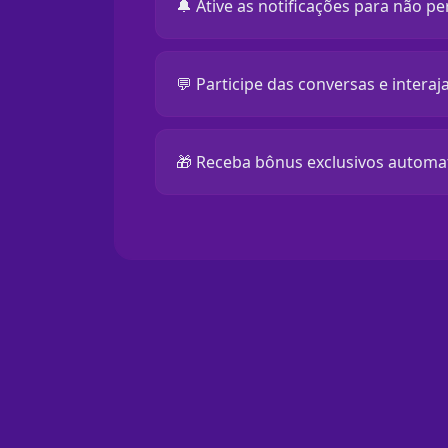
🔔 Ative as notificações para não p
💬 Participe das conversas e interaj
🎁 Receba bônus exclusivos autom