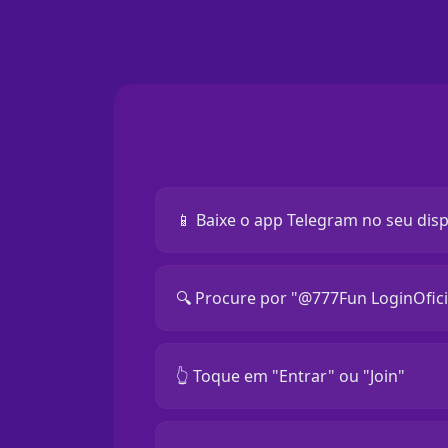
📱 Baixe o app Telegram no seu disp
🔍 Procure por "@777Fun LoginOfici
👆 Toque em "Entrar" ou "Join"