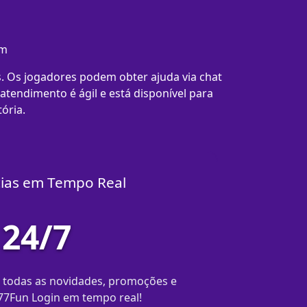
am
is. Os jogadores podem obter ajuda via chat
atendimento é ágil e está disponível para
ória.
cias em Tempo Real
24/7
e todas as novidades, promoções e
77Fun Login em tempo real!