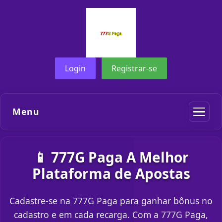
Login
Registrar-se
Menu
📱 777G Paga A Melhor
Plataforma de Apostas
Cadastre-se na 777G Paga para ganhar bônus no
cadastro e em cada recarga. Com a 777G Paga,