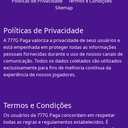
Políticas de Privacidade
Termos e Condições
Sitemap
Políticas de Privacidade
A 777G Paga valoriza a privacidade de seus usuários e
está empenhada em proteger todas as informações
pessoais fornecidas durante o uso de nossos canais de
comunicação. Todos os dados coletados são utilizados
exclusivamente para fins de melhoria contínua da
experiência de nossos jogadores.
Termos e Condições
Os usuários da 777G Paga concordam em respeitar
todas as regras e regulamentos estabelecidos. É