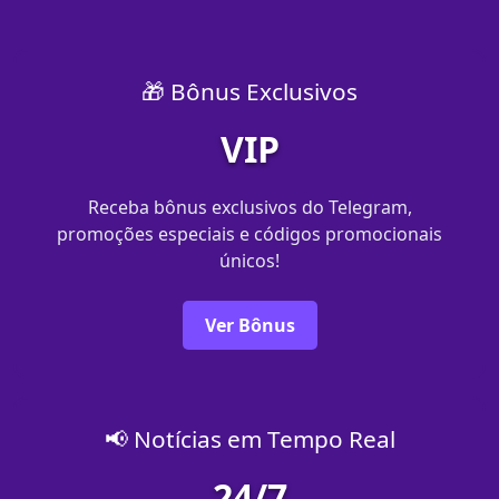
🎁 Bônus Exclusivos
VIP
Receba bônus exclusivos do Telegram,
promoções especiais e códigos promocionais
únicos!
Ver Bônus
📢 Notícias em Tempo Real
24/7