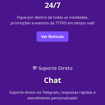
24/7
Fique por dentro de todas as novidades,
promoções e eventos da 777H5 em tempo real!
Ver Notícias
💬 Suporte Direto
Chat
Suporte direto via Telegram, respostas rápidas e
atendimento personalizado!