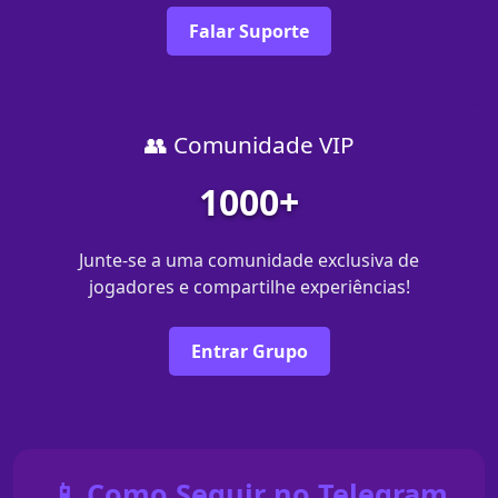
Falar Suporte
👥 Comunidade VIP
1000+
Junte-se a uma comunidade exclusiva de
jogadores e compartilhe experiências!
Entrar Grupo
📱 Como Seguir no Telegram