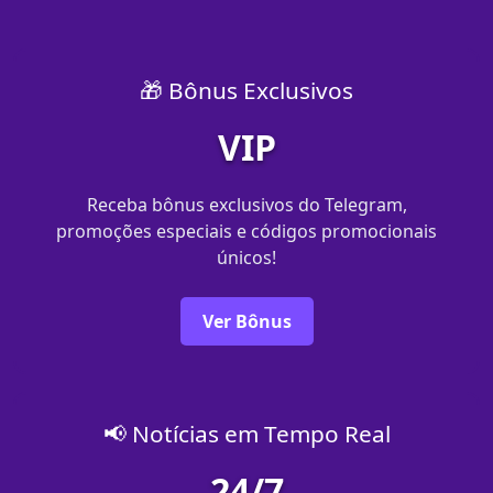
🎁 Bônus Exclusivos
VIP
Receba bônus exclusivos do Telegram,
promoções especiais e códigos promocionais
únicos!
Ver Bônus
📢 Notícias em Tempo Real
24/7