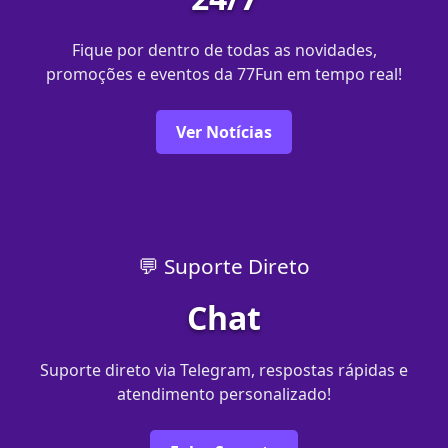
Fique por dentro de todas as novidades,
promoções e eventos da 77Fun em tempo real!
Ver Notícias
💬 Suporte Direto
Chat
Suporte direto via Telegram, respostas rápidas e
atendimento personalizado!