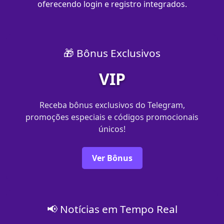
oferecendo login e registro integrados.
🎁 Bônus Exclusivos
VIP
Receba bônus exclusivos do Telegram,
promoções especiais e códigos promocionais
únicos!
Ver Bônus
📢 Notícias em Tempo Real