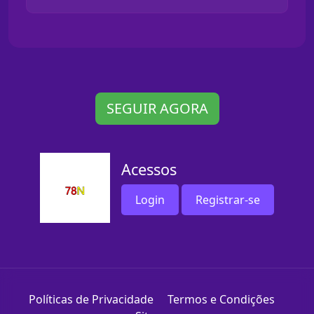
SEGUIR AGORA
Acessos
Login
Registrar-se
Políticas de Privacidade
Termos e Condições