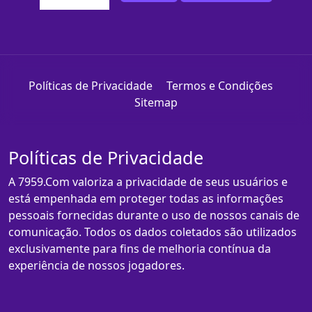
Políticas de Privacidade
Termos e Condições
Sitemap
Políticas de Privacidade
A 7959.Com valoriza a privacidade de seus usuários e
está empenhada em proteger todas as informações
pessoais fornecidas durante o uso de nossos canais de
comunicação. Todos os dados coletados são utilizados
exclusivamente para fins de melhoria contínua da
experiência de nossos jogadores.