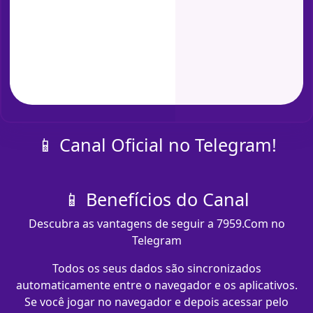
📱 Canal Oficial no Telegram!
📱 Benefícios do Canal
Descubra as vantagens de seguir a 7959.Com no
Telegram
Todos os seus dados são sincronizados
automaticamente entre o navegador e os aplicativos.
Se você jogar no navegador e depois acessar pelo