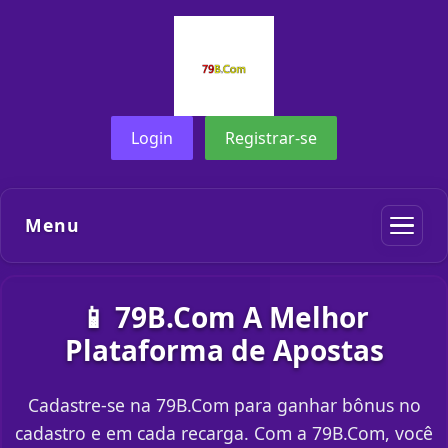
Login
Registrar-se
Menu
📱 79B.Com A Melhor
Plataforma de Apostas
Cadastre-se na 79B.Com para ganhar bônus no
cadastro e em cada recarga. Com a 79B.Com, você