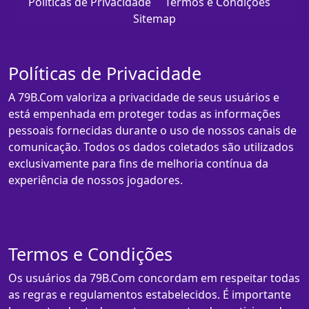
Políticas de Privacidade
Termos e Condições
Sitemap
Políticas de Privacidade
A 79B.Com valoriza a privacidade de seus usuários e
está empenhada em proteger todas as informações
pessoais fornecidas durante o uso de nossos canais de
comunicação. Todos os dados coletados são utilizados
exclusivamente para fins de melhoria contínua da
experiência de nossos jogadores.
Termos e Condições
Os usuários da 79B.Com concordam em respeitar todas
as regras e regulamentos estabelecidos. É importante