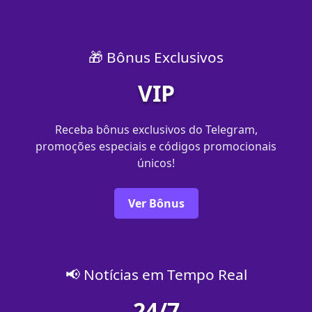
🎁 Bônus Exclusivos
VIP
Receba bônus exclusivos do Telegram,
promoções especiais e códigos promocionais
únicos!
Ver Bônus
📢 Notícias em Tempo Real
24/7