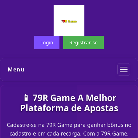
Login
Registrar-se
Menu
📱 79R Game A Melhor
Plataforma de Apostas
Cadastre-se na 79R Game para ganhar bônus no
cadastro e em cada recarga. Com a 79R Game,