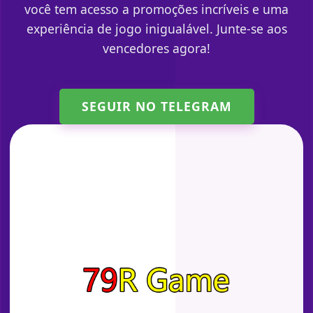
você tem acesso a promoções incríveis e uma
experiência de jogo inigualável. Junte-se aos
vencedores agora!
SEGUIR NO TELEGRAM