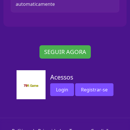
automaticamente
SEGUIR AGORA
Acessos
Login
Registrar-se