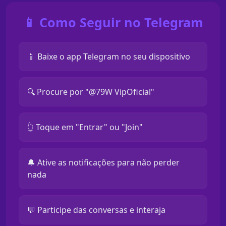
📱 Como Seguir no Telegram
📱 Baixe o app Telegram no seu dispositivo
🔍 Procure por "@79W VipOficial"
👆 Toque em "Entrar" ou "Join"
🔔 Ative as notificações para não perder
nada
💬 Participe das conversas e interaja