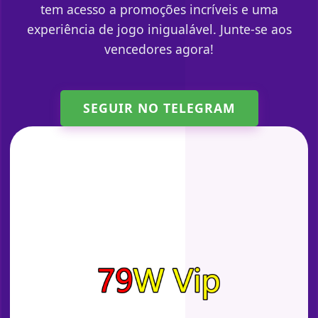
tem acesso a promoções incríveis e uma
experiência de jogo inigualável. Junte-se aos
vencedores agora!
SEGUIR NO TELEGRAM