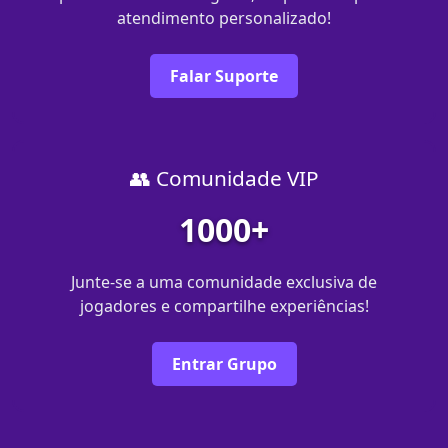
atendimento personalizado!
Falar Suporte
👥 Comunidade VIP
1000+
Junte-se a uma comunidade exclusiva de
jogadores e compartilhe experiências!
Entrar Grupo