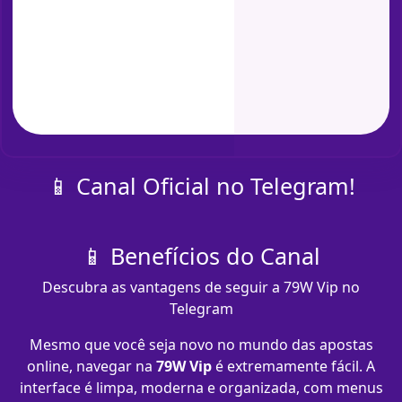
📱 Canal Oficial no Telegram!
📱 Benefícios do Canal
Descubra as vantagens de seguir a 79W Vip no
Telegram
Mesmo que você seja novo no mundo das apostas
online, navegar na
79W Vip
é extremamente fácil. A
interface é limpa, moderna e organizada, com menus