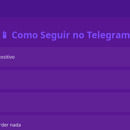
📱 Como Seguir no Telegram
ositivo
erder nada