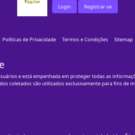
Login
Registrar-se
Políticas de Privacidade
Termos e Condições
Sitemap
de
 usuários e está empenhada em proteger todas as informaçõ
os coletados são utilizados exclusivamente para fins de m