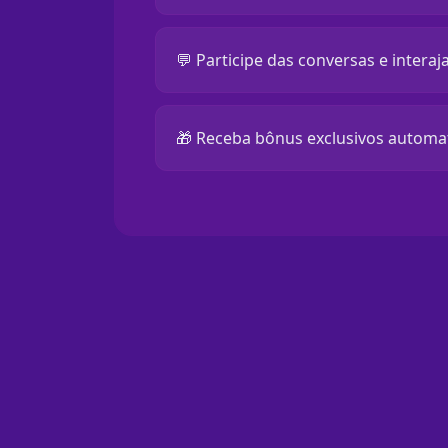
💬 Participe das conversas e interaj
🎁 Receba bônus exclusivos autom