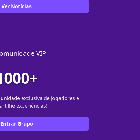
Ver Notícias
Comunidade VIP
1000+
unidade exclusiva de jogadores e
rtilhe experiências!
Entrar Grupo