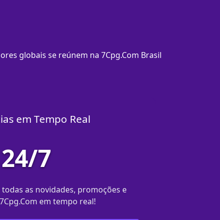
ores globais se reúnem na 7Cpg.Com Brasil
cias em Tempo Real
24/7
e todas as novidades, promoções e
 7Cpg.Com em tempo real!