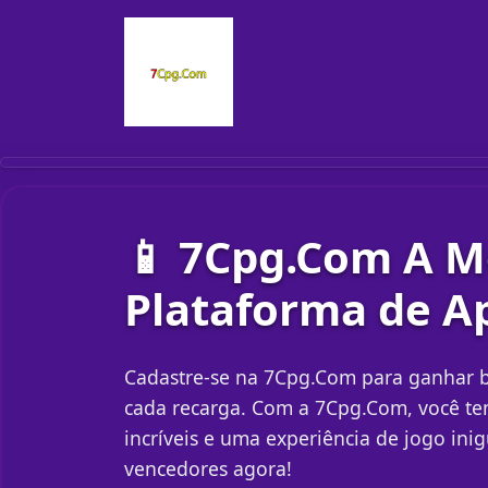
📱 7Cpg.Com A M
Plataforma de A
Cadastre-se na 7Cpg.Com para ganhar 
cada recarga. Com a 7Cpg.Com, você t
incríveis e uma experiência de jogo inig
vencedores agora!