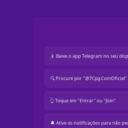
📱 Baixe o app Telegram no seu disp
🔍 Procure por "@7Cpg.ComOficial"
👆 Toque em "Entrar" ou "Join"
🔔 Ative as notificações para não p