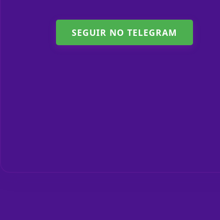
SEGUIR NO TELEGRAM