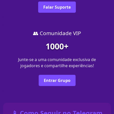
Falar Suporte
👥 Comunidade VIP
1000+
Junte-se a uma comunidade exclusiva de
jogadores e compartilhe experiências!
Entrar Grupo
📱 Como Seguir no Telegram