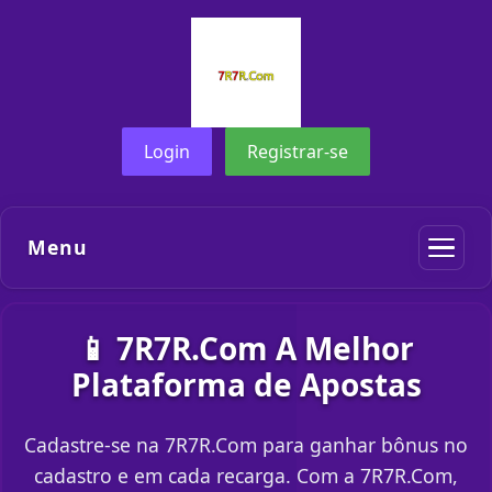
Login
Registrar-se
Menu
📱 7R7R.Com A Melhor
Plataforma de Apostas
Cadastre-se na 7R7R.Com para ganhar bônus no
cadastro e em cada recarga. Com a 7R7R.Com,