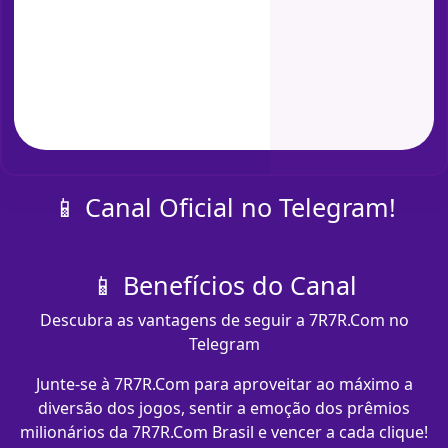
📱 Canal Oficial no Telegram!
📱 Benefícios do Canal
Descubra as vantagens de seguir a 7R7R.Com no
Telegram
Junte-se à 7R7R.Com para aproveitar ao máximo a
diversão dos jogos, sentir a emoção dos prêmios
milionários da 7R7R.Com Brasil e vencer a cada clique!