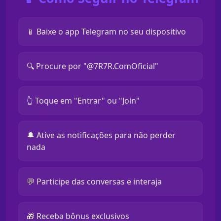
📱 Baixe o app Telegram no seu dispositivo
🔍 Procure por "@7R7R.ComOficial"
👆 Toque em "Entrar" ou "Join"
🔔 Ative as notificações para não perder
nada
💬 Participe das conversas e interaja
🎁 Receba bônus exclusivos