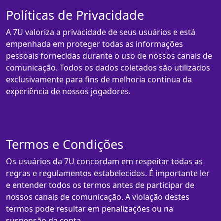
Políticas de Privacidade
A 7U valoriza a privacidade de seus usuários e está
empenhada em proteger todas as informações
pessoais fornecidas durante o uso de nossos canais de
comunicação. Todos os dados coletados são utilizados
exclusivamente para fins de melhoria contínua da
experiência de nossos jogadores.
Termos e Condições
Os usuários da 7U concordam em respeitar todas as
regras e regulamentos estabelecidos. É importante ler
e entender todos os termos antes de participar de
nossos canais de comunicação. A violação destes
termos pode resultar em penalizações ou na
suspensão da conta.