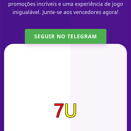
promoções incríveis e uma experiência de jogo
inigualável. Junte-se aos vencedores agora!
SEGUIR NO TELEGRAM