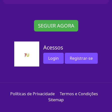
SEGUIR AGORA
Acessos
Login
Registrar-se
Políticas de Privacidade
Termos e Condições
Sitemap