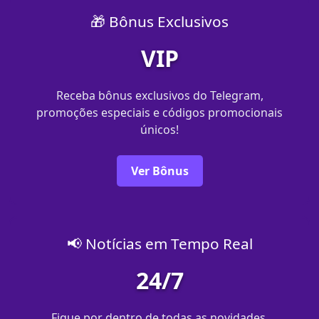
🎁 Bônus Exclusivos
VIP
Receba bônus exclusivos do Telegram,
promoções especiais e códigos promocionais
únicos!
Ver Bônus
📢 Notícias em Tempo Real
24/7
Fique por dentro de todas as novidades,