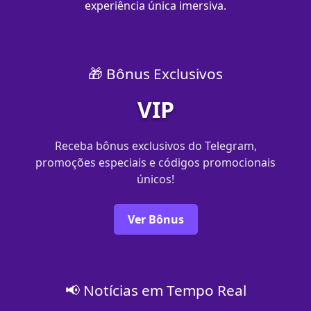
experiência única imersiva.
🎁 Bônus Exclusivos
VIP
Receba bônus exclusivos do Telegram,
promoções especiais e códigos promocionais
únicos!
Ver Bônus
📢 Notícias em Tempo Real