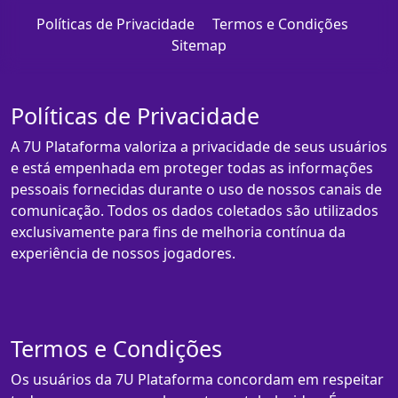
Políticas de Privacidade
Termos e Condições
Sitemap
Políticas de Privacidade
A 7U Plataforma valoriza a privacidade de seus usuários
e está empenhada em proteger todas as informações
pessoais fornecidas durante o uso de nossos canais de
comunicação. Todos os dados coletados são utilizados
exclusivamente para fins de melhoria contínua da
experiência de nossos jogadores.
Termos e Condições
Os usuários da 7U Plataforma concordam em respeitar