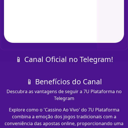
📱 Canal Oficial no Telegram!
📱 Benefícios do Canal
Descubra as vantagens de seguir a 7U Plataforma no
Telegram
Explore como o 'Cassino Ao Vivo' do 7U Plataforma
combina a emoção dos jogos tradicionais com a
conveniência das apostas online, proporcionando uma