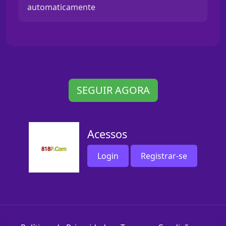
automaticamente
SEGUIR AGORA
Acessos
Login
Registrar-se