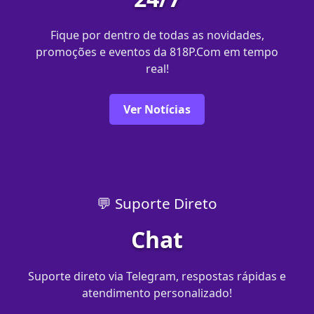
Fique por dentro de todas as novidades,
promoções e eventos da 818P.Com em tempo
real!
Ver Notícias
💬 Suporte Direto
Chat
Suporte direto via Telegram, respostas rápidas e
atendimento personalizado!