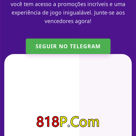
você tem acesso a promoções incríveis e uma
experiência de jogo inigualável. Junte-se aos
vencedores agora!
SEGUIR NO TELEGRAM