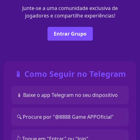
Junte-se a uma comunidade exclusiva de
jogadores e compartilhe experiências!
Entrar Grupo
📱 Como Seguir no Telegram
📱 Baixe o app Telegram no seu dispositivo
🔍 Procure por "@8888 Game APPOficial"
👆 Toque em "Entrar" ou "Join"