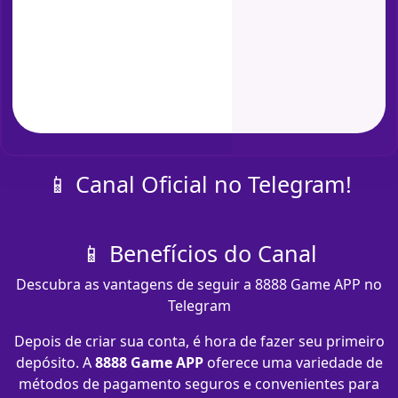
📱 Canal Oficial no Telegram!
📱 Benefícios do Canal
Descubra as vantagens de seguir a 8888 Game APP no
Telegram
Depois de criar sua conta, é hora de fazer seu primeiro
depósito. A
8888 Game APP
oferece uma variedade de
métodos de pagamento seguros e convenientes para