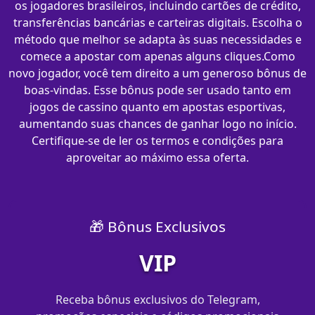
os jogadores brasileiros, incluindo cartões de crédito,
transferências bancárias e carteiras digitais. Escolha o
método que melhor se adapta às suas necessidades e
comece a apostar com apenas alguns cliques.Como
novo jogador, você tem direito a um generoso bônus de
boas-vindas. Esse bônus pode ser usado tanto em
jogos de cassino quanto em apostas esportivas,
aumentando suas chances de ganhar logo no início.
Certifique-se de ler os termos e condições para
aproveitar ao máximo essa oferta.
🎁 Bônus Exclusivos
VIP
Receba bônus exclusivos do Telegram,