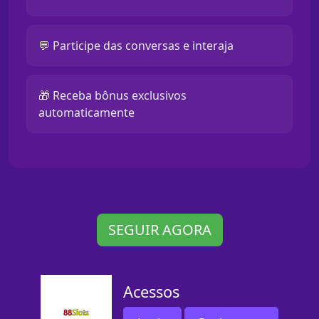
💬 Participe das conversas e interaja
🎁 Receba bônus exclusivos
automaticamente
SEGUIR AGORA
Acessos