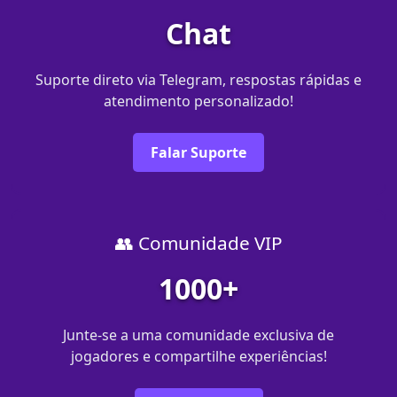
Chat
Suporte direto via Telegram, respostas rápidas e
atendimento personalizado!
Falar Suporte
👥 Comunidade VIP
1000+
Junte-se a uma comunidade exclusiva de
jogadores e compartilhe experiências!