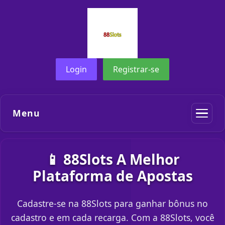
Login
Registrar-se
Menu
📱 88Slots A Melhor
Plataforma de Apostas
Cadastre-se na 88Slots para ganhar bônus no
cadastro e em cada recarga. Com a 88Slots, você