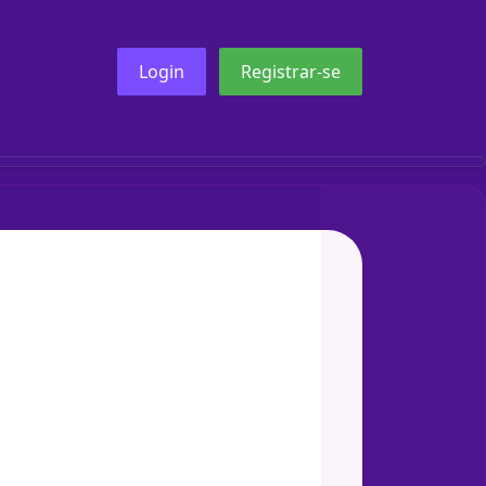
Login
Registrar-se