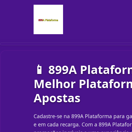
📱 899A Platafo
Melhor Platafor
Apostas
Cadastre-se na 899A Plataforma para g
e em cada recarga. Com a 899A Platafo