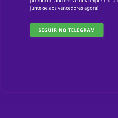
promoções incríveis e uma experiência d
Junte-se aos vencedores agora!
SEGUIR NO TELEGRAM