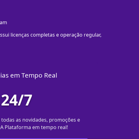
ram
sui licenças completas e operação regular,
cias em Tempo Real
24/7
e todas as novidades, promoções e
9A Plataforma em tempo real!