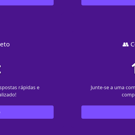
reto
👥 
t
espostas rápidas e
Junte-se a uma com
lizado!
compa
e