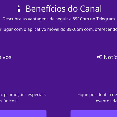
📱 Benefícios do Canal
Descubra as vantagens de seguir a 89F.Com no Telegram
 lugar com o aplicativo móvel do 89F.Com com​, oferecendo 
sivos
📢 Notí
m, promoções especiais
Fique por dentro d
s únicos!
eventos d