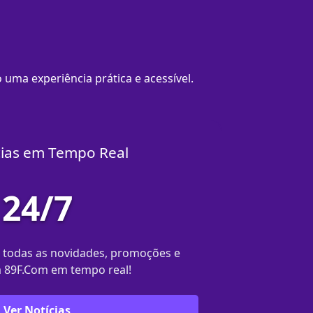
uma experiência prática e acessível.
cias em Tempo Real
24/7
e todas as novidades, promoções e
a 89F.Com em tempo real!
Ver Notícias