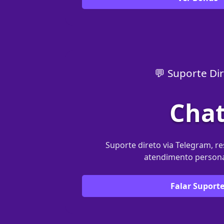
💬 Suporte Di
Cha
Suporte direto via Telegram, r
atendimento persona
Falar Suport