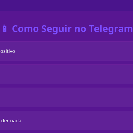
📱 Como Seguir no Telegram
ositivo
erder nada