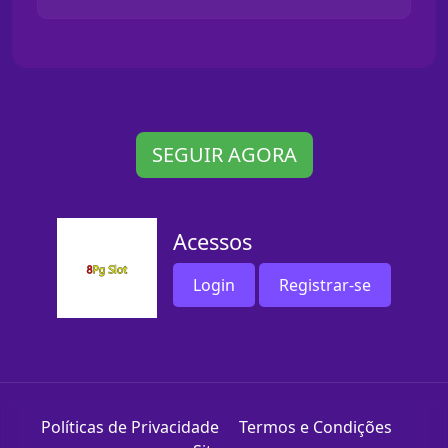
SEGUIR AGORA
Acessos
Login
Registrar-se
Políticas de Privacidade
Termos e Condições