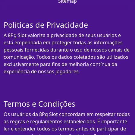
Sitemap
Políticas de Privacidade
A 8Pg Slot valoriza a privacidade de seus usuários e
está empenhada em proteger todas as informações
pessoais fornecidas durante o uso de nossos canais de
comunicação. Todos os dados coletados são utilizados
exclusivamente para fins de melhoria contínua da
experiência de nossos jogadores.
Termos e Condições
Os usuários da 8Pg Slot concordam em respeitar todas
as regras e regulamentos estabelecidos. É importante
ler e entender todos os termos antes de participar de