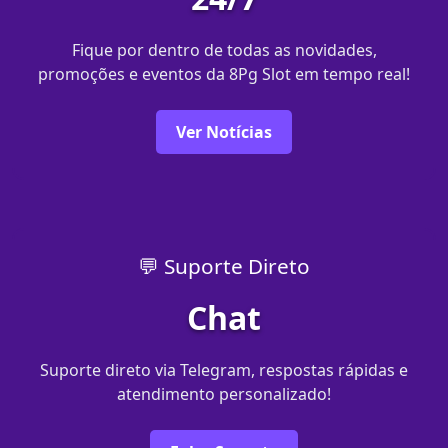
Fique por dentro de todas as novidades,
promoções e eventos da 8Pg Slot em tempo real!
Ver Notícias
💬 Suporte Direto
Chat
Suporte direto via Telegram, respostas rápidas e
atendimento personalizado!