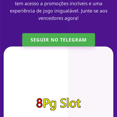
tem acesso a promoções incríveis e uma
experiência de jogo inigualável. Junte-se aos
vencedores agora!
SEGUIR NO TELEGRAM