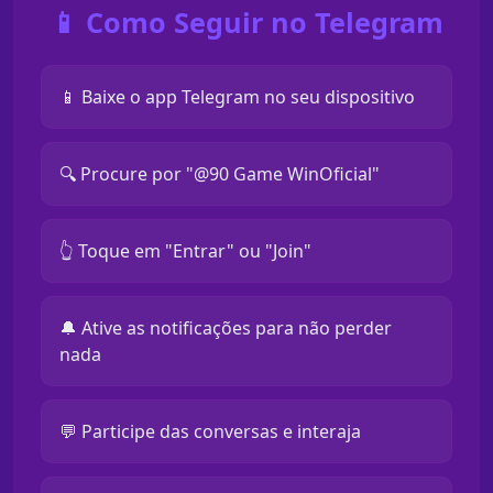
📱 Como Seguir no Telegram
📱 Baixe o app Telegram no seu dispositivo
🔍 Procure por "@90 Game WinOficial"
👆 Toque em "Entrar" ou "Join"
🔔 Ative as notificações para não perder
nada
💬 Participe das conversas e interaja