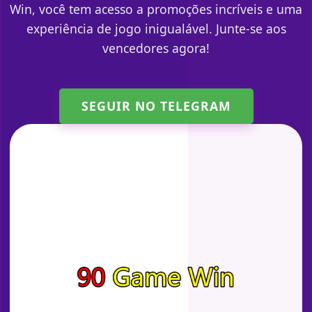
Win, você tem acesso a promoções incríveis e uma
experiência de jogo inigualável. Junte-se aos
vencedores agora!
SEGUIR NO TELEGRAM