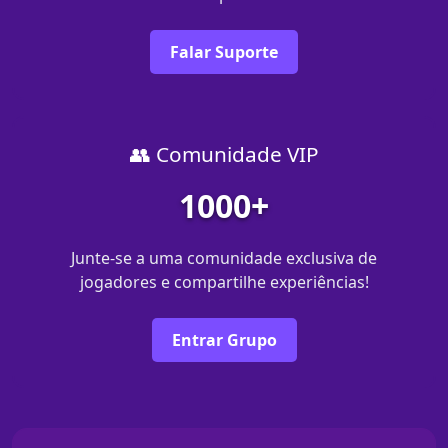
Falar Suporte
👥 Comunidade VIP
1000+
Junte-se a uma comunidade exclusiva de
jogadores e compartilhe experiências!
Entrar Grupo