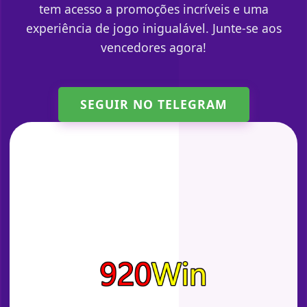
tem acesso a promoções incríveis e uma
experiência de jogo inigualável. Junte-se aos
vencedores agora!
SEGUIR NO TELEGRAM