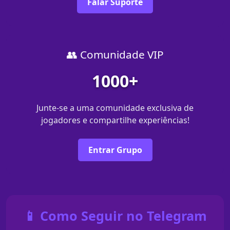
Falar Suporte
👥 Comunidade VIP
1000+
Junte-se a uma comunidade exclusiva de
jogadores e compartilhe experiências!
Entrar Grupo
📱 Como Seguir no Telegram