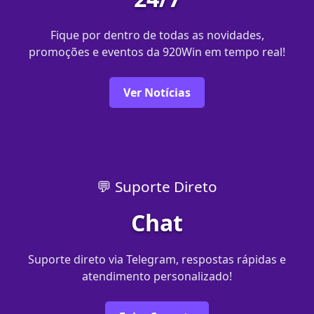
Fique por dentro de todas as novidades,
promoções e eventos da 920Win em tempo real!
Ver Notícias
💬 Suporte Direto
Chat
Suporte direto via Telegram, respostas rápidas e
atendimento personalizado!