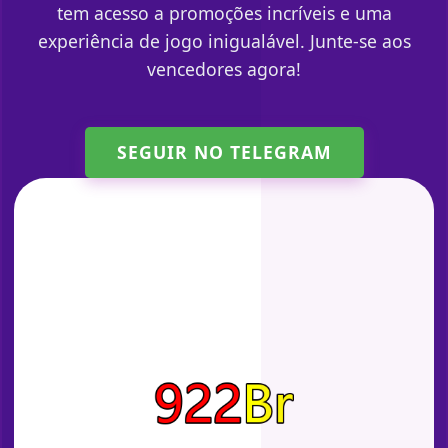
tem acesso a promoções incríveis e uma
experiência de jogo inigualável. Junte-se aos
vencedores agora!
SEGUIR NO TELEGRAM