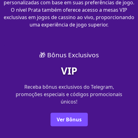
personalizadas com base em suas preferências de jogo.
O nível Prata também oferece acesso a mesas VIP
exclusivas em jogos de cassino ao vivo, proporcionando
uma experiência de jogo superior.
🎁 Bônus Exclusivos
VIP
Receba bônus exclusivos do Telegram,
promoções especiais e códigos promocionais
únicos!
Ver Bônus