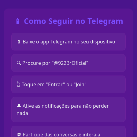
📱 Como Seguir no Telegram
📱 Baixe o app Telegram no seu dispositivo
🔍 Procure por "@922BrOficial"
👆 Toque em "Entrar" ou "Join"
🔔 Ative as notificações para não perder
nada
💬 Participe das conversas e interaja