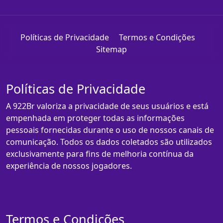
Políticas de Privacidade
Termos e Condições
Sitemap
Políticas de Privacidade
A 922Br valoriza a privacidade de seus usuários e está
empenhada em proteger todas as informações
pessoais fornecidas durante o uso de nossos canais de
comunicação. Todos os dados coletados são utilizados
exclusivamente para fins de melhoria contínua da
experiência de nossos jogadores.
Termos e Condições