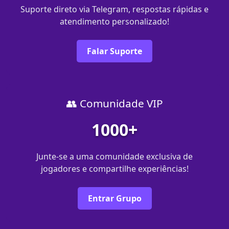
Suporte direto via Telegram, respostas rápidas e
atendimento personalizado!
Falar Suporte
👥 Comunidade VIP
1000+
Junte-se a uma comunidade exclusiva de
jogadores e compartilhe experiências!
Entrar Grupo