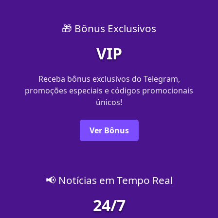
🎁 Bônus Exclusivos
VIP
Receba bônus exclusivos do Telegram,
promoções especiais e códigos promocionais
únicos!
Ver Bônus
📢 Notícias em Tempo Real
24/7