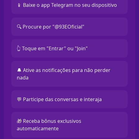
📱 Baixe o app Telegram no seu dispositivo
🔍 Procure por "@93EOficial"
👆 Toque em "Entrar" ou "Join"
🔔 Ative as notificações para não perder
nada
💬 Participe das conversas e interaja
🎁 Receba bônus exclusivos
automaticamente