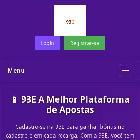
Login
Registrar-se
Menu
📱 93E A Melhor Plataforma
de Apostas
Cadastre-se na 93E para ganhar bônus no
cadastro e em cada recarga. Com a 93E, você tem