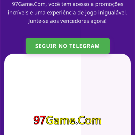
97Game.Com, você tem acesso a promoções
incríveis e uma experiência de jogo inigualável.
Junte-se aos vencedores agora!
SEGUIR NO TELEGRAM