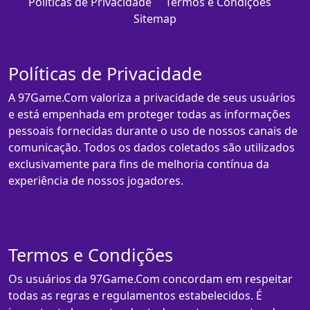
Políticas de Privacidade
Termos e Condições
Sitemap
Políticas de Privacidade
A 97Game.Com valoriza a privacidade de seus usuários
e está empenhada em proteger todas as informações
pessoais fornecidas durante o uso de nossos canais de
comunicação. Todos os dados coletados são utilizados
exclusivamente para fins de melhoria contínua da
experiência de nossos jogadores.
Termos e Condições
Os usuários da 97Game.Com concordam em respeitar
todas as regras e regulamentos estabelecidos. É