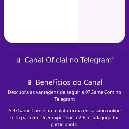
📱 Canal Oficial no Telegram!
📱 Benefícios do Canal
Descubra as vantagens de seguir a 97Game.Com no
Telegram
A 97Game.Com é uma plataforma de cassino online
feita para oferecer experiência VIP a cada jogador
participante.