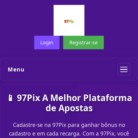
Login
Registrar-se
Menu
📱 97Pix A Melhor Plataforma
de Apostas
Cadastre-se na 97Pix para ganhar bônus no
cadastro e em cada recarga. Com a 97Pix, você