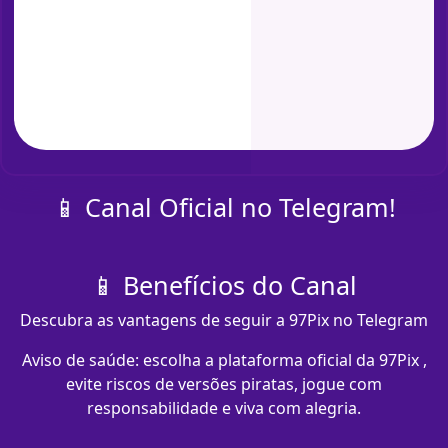
📱 Canal Oficial no Telegram!
📱 Benefícios do Canal
Descubra as vantagens de seguir a 97Pix no Telegram
Aviso de saúde: escolha a plataforma oficial da 97Pix ,
evite riscos de versões piratas, jogue com
responsabilidade e viva com alegria.