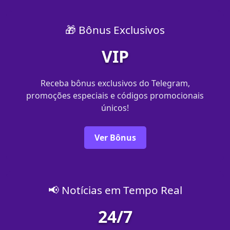
🎁 Bônus Exclusivos
VIP
Receba bônus exclusivos do Telegram,
promoções especiais e códigos promocionais
únicos!
Ver Bônus
📢 Notícias em Tempo Real
24/7