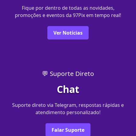
Fique por dentro de todas as novidades,
promoções e eventos da 97Pix em tempo real!
Ver Notícias
💬 Suporte Direto
Chat
Suporte direto via Telegram, respostas rápidas e
atendimento personalizado!
Falar Suporte