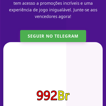
tem acesso a promoções incríveis e uma
experiência de jogo inigualável. Junte-se aos
vencedores agora!
SEGUIR NO TELEGRAM