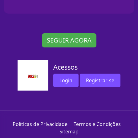
SEGUIR AGORA
Acessos
Login
Registrar-se
Políticas de Privacidade
Termos e Condições
Sitemap