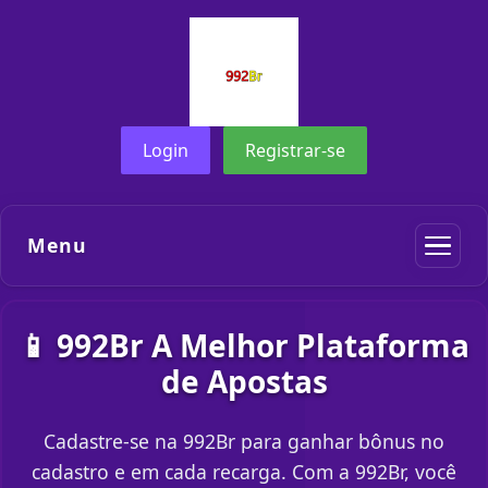
Login
Registrar-se
Menu
📱 992Br A Melhor Plataforma
de Apostas
Cadastre-se na 992Br para ganhar bônus no
cadastro e em cada recarga. Com a 992Br, você