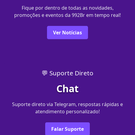
Fique por dentro de todas as novidades,
promoções e eventos da 992Br em tempo real!
Ver Notícias
💬 Suporte Direto
Chat
Suporte direto via Telegram, respostas rápidas e
atendimento personalizado!
Falar Suporte