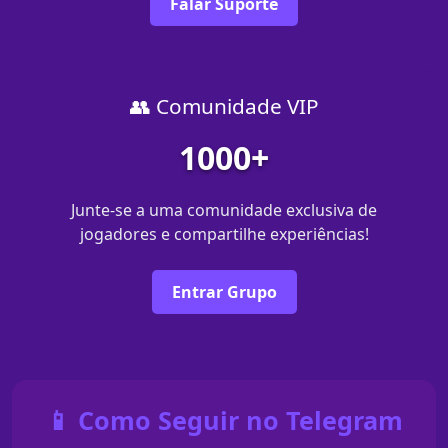
Falar Suporte
👥 Comunidade VIP
1000+
Junte-se a uma comunidade exclusiva de
jogadores e compartilhe experiências!
Entrar Grupo
📱 Como Seguir no Telegram