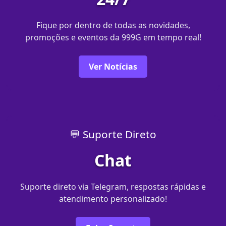
Fique por dentro de todas as novidades,
promoções e eventos da 999G em tempo real!
Ver Notícias
💬 Suporte Direto
Chat
Suporte direto via Telegram, respostas rápidas e
atendimento personalizado!